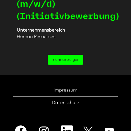
die
(m/w/d)
Leertaste,
(Initiativbewerbung)
um
die
Stelleninformationen
Unternehmensbereich
vollständig
Human Resources
anzuzeigen.
mehr anzeigen
Impressum
Datenschutz
W
W
W
W
W
i
i
i
i