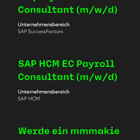
die
Consultant (m/w/d)
Stelleninformationen
vollständig
anzuzeigen.
Unternehmensbereich
SAP SuccessFactors
Stellenbezeichnung
Drücken
SAP HCM EC Payroll
Sie
die
Consultant (m/w/d)
Leertaste,
um
Unternehmensbereich
die
SAP HCM
Stelleninformationen
vollständig
anzuzeigen.
Stellenbezeichnung
Drücken
Werde ein mmmakie
Sie