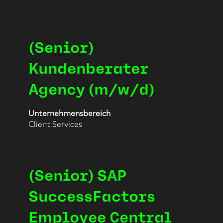
anzuzeigen.
Stellenbezeichnung
Drücken
(Senior)
Sie
die
Kundenberater
Leertaste,
Agency (m/w/d)
um
die
Stelleninformationen
Unternehmensbereich
vollständig
Client Services
anzuzeigen.
Stellenbezeichnung
Drücken
(Senior) SAP
Sie
die
SuccessFactors
Leertaste,
Employee Central
um