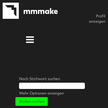
Javascript CSS
Hook
Profil
anzeigen
(aktuelle
Startseite
|
bei mmmake
Seite)
Suchergebnisse für
"".
Nach Stichwort suchen
Mehr Optionen anzeigen