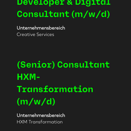
Developer & Digital
Leertaste,
Stellenliste
Consultant (m/w/d)
um
zu
die
navigieren.
Stelleninformationen
Wählen
Unternehmensbereich
vollständig
Sie
Creative Services
anzuzeigen.
eine
Stelle
aus,
um
Stellenbezeichnung
Drücken
(Senior) Consultant
alle
Sie
Details
die
HXM-
anzuzeigen.
Leertaste,
Transformation
um
die
(m/w/d)
Stelleninformationen
vollständig
anzuzeigen.
Unternehmensbereich
HXM Transformation