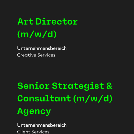
Stellenbezeichnung
Drücken
Art Director
Sie
die
(m/w/d)
Leertaste,
um
Unternehmensbereich
die
Creative Services
Stelleninformationen
vollständig
anzuzeigen.
Stellenbezeichnung
Drücken
Senior Strategist &
Sie
die
Consultant (m/w/d)
Leertaste,
Agency
um
die
Stelleninformationen
Unternehmensbereich
vollständig
Client Services